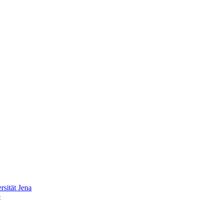
sität Jena
e