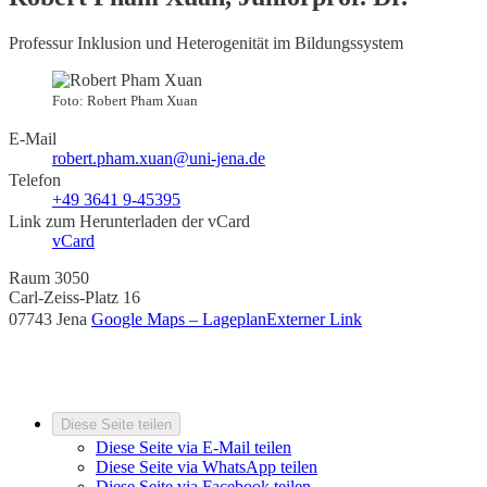
Professur Inklusion und Heterogenität im Bildungssystem
Foto: Robert Pham Xuan
E-Mail
robert.pham.xuan@uni-jena.de
Telefon
+49 3641 9-45395
Link zum Herunterladen der vCard
vCard
Raum 3050
Carl-Zeiss-Platz 16
07743 Jena
Google Maps – Lageplan
Externer Link
Diese Seite teilen
Diese Seite via E-Mail teilen
Diese Seite via WhatsApp teilen
Diese Seite via Facebook teilen