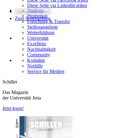
Diese Seite via LinkedIn teilen
Studium
Diese Seite teilen
Promotion
Zum Seitenanfang
Forschung & Transfer
Stellenangebote
Weiterbildung
Universität
Exzellenz
Nachhaltigkeit
Community
Kontakte
Notfälle
Service für Medien
Schiller
Das Magazin
der Universität Jena
Jetzt lesen!