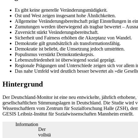
Es gibt keine generelle Veränderungsmüdigkeit.
Ost und West zeigen insgesamt hohe Ähnlichkeiten.
Allgemeine Veränderungsbereitschaft prägt Einstellungen in ein
Zumutungen werden überwiegend als tragbar bewertet – Ausn
Zuversicht stärkt Veränderungsbereitschaft.
Sicherheit und Fairness erhöhen die Akzeptanz von Wandel.
Demokratie gilt grundsätzlich als transformationsfähig.
Demokratie ist beliebt, die Umsetzung jedoch umstritten.
Populismus verstärkt Demokratieskepsis.
Lebenszufriedenheit ist überwiegend sozial geprägt.
Regionale Prägungen und Unterschiede zeigen sich vor allem i
Das nahe Umfeld wird deutlich besser bewertet als »die Gesell
Hintergrund
Der Deutschland-Monitor ist eine neu entwickelte, jährlich erhobene, 
gesellschaftlichen Stimmungslagen in Deutschland. Die Studie wird
Wissenschaftlern vom Zentrum für Sozialforschung Halle (ZSH), dem I
GESIS Leibniz-Institut für Sozialwissenschaften Mannheim erstellt.
Information
Der
vollstä