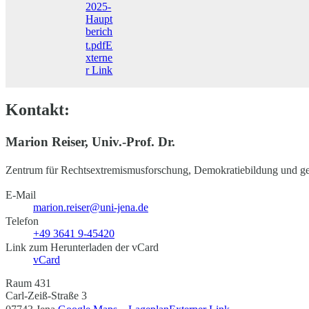
2025-
Haupt
berich
t.pdf
E
xterne
r Link
Kontakt:
Marion Reiser, Univ.-Prof. Dr.
Zentrum für Rechtsextremismusforschung, Demokratiebildung und gese
E-Mail
marion.reiser@uni-jena.de
Telefon
+49 3641 9-45420
Link zum Herunterladen der vCard
vCard
Raum 431
Carl-Zeiß-Straße 3