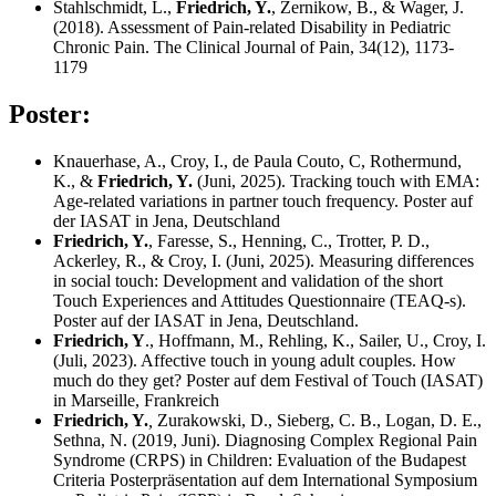
Stahlschmidt, L.,
Friedrich, Y.
, Zernikow, B., & Wager, J.
(2018). Assessment of Pain-related Disability in Pediatric
Chronic Pain. The Clinical Journal of Pain, 34(12), 1173-
1179
Poster:
Knauerhase, A., Croy, I., de Paula Couto, C, Rothermund,
K., &
Friedrich, Y.
(Juni, 2025). Tracking touch with EMA:
Age-related variations in partner touch frequency. Poster auf
der IASAT in Jena, Deutschland
Friedrich, Y.
, Faresse, S., Henning, C., Trotter, P. D.,
Ackerley, R., & Croy, I. (Juni, 2025). Measuring differences
in social touch: Development and validation of the short
Touch Experiences and Attitudes Questionnaire (TEAQ-s).
Poster auf der IASAT in Jena, Deutschland.
Friedrich, Y
., Hoffmann, M., Rehling, K., Sailer, U., Croy, I.
(Juli, 2023). Affective touch in young adult couples. How
much do they get? Poster auf dem Festival of Touch (IASAT)
in Marseille, Frankreich
Friedrich, Y.
,
Zurakowski, D., Sieberg, C. B., Logan, D. E.,
Sethna, N. (2019, Juni). Diagnosing Complex Regional Pain
Syndrome (CRPS) in Children: Evaluation of the Budapest
Criteria Posterpräsentation
auf dem International Symposium