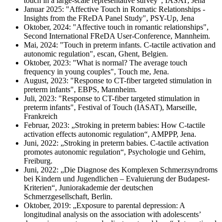
touch in a large-scale representative survey”, IASAT, Jena
Januar 2025: "Affective Touch in Romatic Relationships -
Insights from the FReDA Panel Study", PSY-Up, Jena
Oktober, 2024: "Affective touch in romantic relationships",
Second International FReDA User-Conference, Mannheim.
Mai, 2024: "Touch in preterm infants. C-tactile activation and
autonomic regulation", escan, Ghent, Belgien.
Oktober, 2023: "What is normal? The average touch
frequency in young couples", Touch me, Jena.
August, 2023: "Response to CT-fiber targeted stimulation in
preterm infants", EBPS, Mannheim.
Juli, 2023: "Response to CT-fiber targeted stimulation in
preterm infants", Festival of Touch (IASAT), Marseille,
Frankreich
Februar, 2023: „Stroking in preterm babies: How C-tactile
activation effects autonomic regulation“, AMPPP, Jena.
Juni, 2022: „Stroking in preterm babies. C-tactile activation
promotes autonomic regulation“, Psychologie und Gehirn,
Freiburg.
Juni, 2022: „Die Diagnose des Komplexen Schmerzsyndroms
bei Kindern und Jugendlichen – Evaluierung der Budapest-
Kriterien“, Juniorakademie der deutschen
Schmerzgesellschaft, Berlin.
Oktober, 2019: „Exposure to parental depression: A
longitudinal analysis on the association with adolescents’