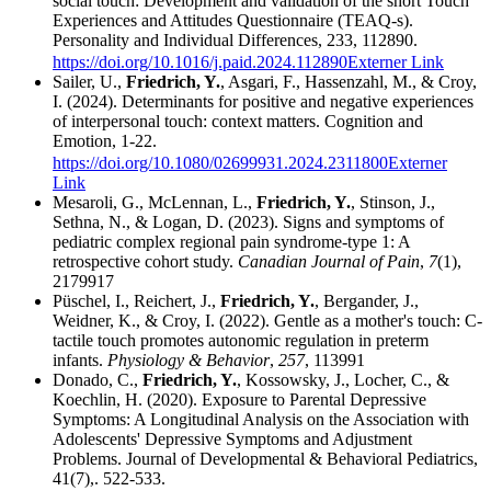
social touch: Development and validation of the short Touch
Experiences and Attitudes Questionnaire (TEAQ-s).
Personality and Individual Differences, 233, 112890.
https://doi.org/10.1016/j.paid.2024.112890
Externer Link
Sailer, U.,
Friedrich, Y.
, Asgari, F., Hassenzahl, M., & Croy,
I. (2024). Determinants for positive and negative experiences
of interpersonal touch: context matters. Cognition and
Emotion, 1-22.
https://doi.org/10.1080/02699931.2024.2311800
Externer
Link
Mesaroli, G., McLennan, L.,
Friedrich, Y.
, Stinson, J.,
Sethna, N., & Logan, D. (2023). Signs and symptoms of
pediatric complex regional pain syndrome-type 1: A
retrospective cohort study.
Canadian Journal of Pain
,
7
(1),
2179917
Püschel, I., Reichert, J.,
Friedrich, Y.
, Bergander, J.,
Weidner, K., & Croy, I. (2022). Gentle as a mother's touch: C-
tactile touch promotes autonomic regulation in preterm
infants.
Physiology & Behavior
,
257
, 113991
Donado, C.,
Friedrich, Y.
, Kossowsky, J., Locher, C., &
Koechlin, H. (2020). Exposure to Parental Depressive
Symptoms: A Longitudinal Analysis on the Association with
Adolescents' Depressive Symptoms and Adjustment
Problems. Journal of Developmental & Behavioral Pediatrics,
41(7),. 522-533.