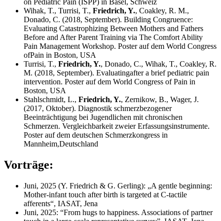
on Pediatric Pain (ISPP) in Basel, Schweiz
Wihak, T., Turrisi, T.,
Friedrich, Y.
, Coakley, R. M.,
Donado, C. (2018, September). Building Congruence:
Evaluating Catastrophizing Between Mothers and Fathers
Before and After Parent Training via The Comfort Ability
Pain Management Workshop. Poster auf dem World Congress
ofPain in Boston, USA
Turrisi, T.,
Friedrich, Y.
, Donado, C., Wihak, T., Coakley, R.
M. (2018, September). Evaluatingafter a brief pediatric pain
intervention. Poster auf dem World Congress of Pain in
Boston, USA
Stahlschmidt, L.,
Friedrich, Y.
, Zernikow, B., Wager, J.
(2017, Oktober). Diagnostik schmerzbezogener
Beeinträchtigung bei Jugendlichen mit chronischen
Schmerzen. Vergleichbarkeit zweier Erfassungsinstrumente.
Poster auf dem deutschen Schmerzkongress in
Mannheim,Deutschland
Vorträge:
Juni, 2025 (Y. Friedrich & G. Gerling): „A gentle beginning:
Mother-infant touch after birth is targeted at C-tactile
afferents“, IASAT, Jena
Juni, 2025: “From hugs to happiness. Associations of partner