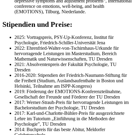
depressive symptoms and adjustment problems“, International
conference on emotions, well-being, and health
(EMOTIONS), Tilburg, Niederlande.
Stipendien und Preise:
2025: Vortragspreis, PSY-Up-Konferenz, Institut für
Psychologie, Friedrich-Schiller-Universität Jena
2022: Ehrenfried-Walter-von-Tschirnhaus-Urkunde für
hervorragende Leistungen im Masterstudium, Bereich
Mathematik und Naturwissenschaften, TU Dresden
2021: Absolventenpreis der Fakultät Psychologie, TU
Dresden
2016-2020: Stipendien der Friedrich-Naumann-Stiftung für
die Freiheit (Studium, Auslandsaufenthalte in Boston und
Helsinki, Teilnahme am ISPP-Kongress)
2019: Förderung der EMOTIONS-Konferenzteilnahme,
Gesellschaft der Freunde und Förderer der TU Dresden
2017: Werner-Straub-Preis für hervorragende Leistungen im
Bachelorstudium der Psychologie, TU Dresden
2017: Karl-und-Charlotte-Bühler-Preis für ausgezeichnete
Lehre im Tutorium „Einführung in die Methoden der
Psychologie”, TU Dresden
2014: Buchpreis für das beste Abitur, Meldorfer
Gelehrtenschule