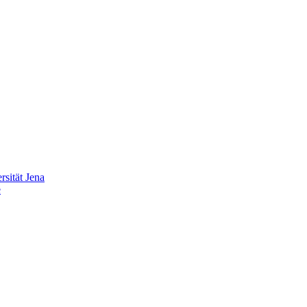
sität Jena
e