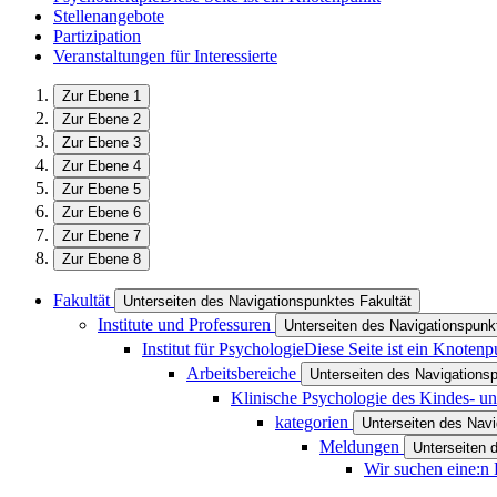
Stellenangebote
Partizipation
Veranstaltungen für Interessierte
Zur Ebene 1
Zur Ebene 2
Zur Ebene 3
Zur Ebene 4
Zur Ebene 5
Zur Ebene 6
Zur Ebene 7
Zur Ebene 8
Fakultät
Unterseiten des Navigationspunktes Fakultät
Institute und Professuren
Unterseiten des Navigationspunkt
Institut für Psychologie
Diese Seite ist ein Knotenp
Arbeitsbereiche
Unterseiten des Navigations
Klinische Psychologie des Kindes- un
kategorien
Unterseiten des Navi
Meldungen
Unterseiten 
Wir suchen eine:n 