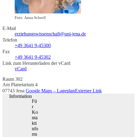
Foto: Anna Schroll
E-Mail
erziehungswissenschaft@uni-jena.de
Telefon
+49 3641 9-45300
Fax
+49 3641 9-45302
Link zum Herunterladen der vCard
vCard
Raum 302
Am Planetarium 4
07743 Jena
Google Maps – Lageplan
Externer Link
Information
Fü
r
Ko
nta
kti
nfo
rm