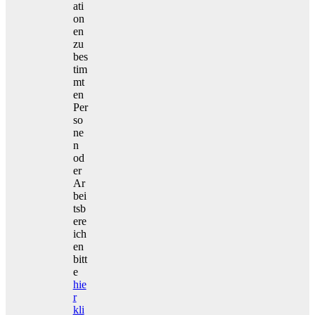
ati
on
en
zu
bes
tim
mt
en
Per
so
ne
n
od
er
Ar
bei
tsb
ere
ich
en
bitt
e
hie
r
kli