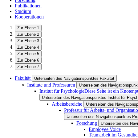
Forschung
Publikationen
Studium
Kooperationen
Zur Ebene 1
Zur Ebene 2
Zur Ebene 3
Zur Ebene 4
Zur Ebene 5
Zur Ebene 6
Zur Ebene 7
Fakultät
Unterseiten des Navigationspunktes Fakultät
Institute und Professuren
Unterseiten des Navigationspunkt
Institut für Psychologie
Diese Seite ist ein Knotenp
Unterseiten des Navigationspunktes Institut für Psych
Arbeitsbereiche
Unterseiten des Navigations
Professur für Arbeits- und Organisati
Unterseiten des Navigationspunktes Pro
Forschung
Unterseiten des Nav
Employee Voice
Teamarbeit im Gesundhe