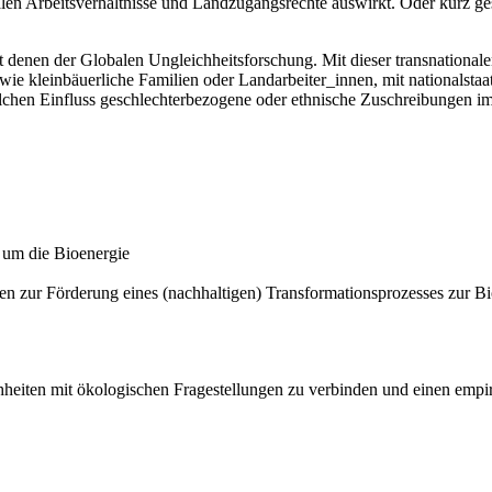
kalen Arbeitsverhältnisse und Landzugangsrechte auswirkt. Oder kurz ges
denen der Globalen Ungleichheitsforschung. Mit dieser transnationale
 wie kleinbäuerliche Familien oder Landarbeiter_innen, mit nationalst
welchen Einfluss geschlechterbezogene oder ethnische Zuschreibungen 
 um die Bioenergie
oren zur Förderung eines (nachhaltigen) Transformationsprozesses zur 
hheiten mit ökologischen Fragestellungen zu verbinden und einen empi