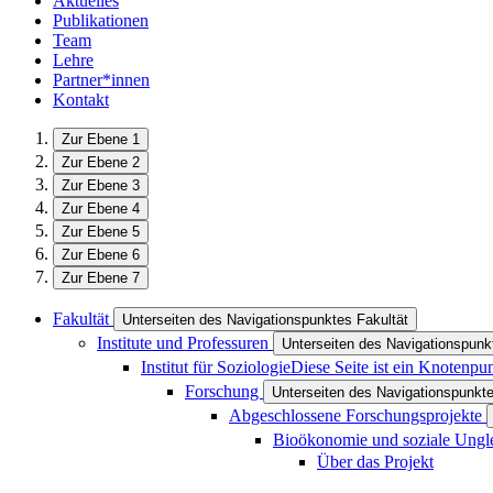
Aktuelles
Publikationen
Team
Lehre
Partner*innen
Kontakt
Zur Ebene 1
Zur Ebene 2
Zur Ebene 3
Zur Ebene 4
Zur Ebene 5
Zur Ebene 6
Zur Ebene 7
Fakultät
Unterseiten des Navigationspunktes Fakultät
Institute und Professuren
Unterseiten des Navigationspunkt
Institut für Soziologie
Diese Seite ist ein Knotenpu
Forschung
Unterseiten des Navigationspunkt
Abgeschlossene Forschungsprojekte
Bioökonomie und soziale Ungle
Über das Projekt