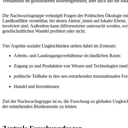
Verhältnisse im globalisierten Bioenergiesektor, aber auch auf die lo
Die Nachwuchsgruppe verknüpft Fragen der Politischen Ökologie mit 
Landkonflikte verstehbar, bei denen Akteur_innen auf lokaler Ebene,
involviert sind. Außerdem kann differenzierter untersucht werden, 
gesellschaftlichen Wandel profitiert oder nicht.
Vier Aspekte sozialer Ungleichheiten stehen dabei im Zentrum:
Arbeits- und Landzugangsverhältnisse im ländlichen Raum
Zugang zu und Produktion von Wissen und Technologien rund
politische Teilhabe in den neu entstehenden transnationalen F
Handel und Investitionen
Ziel der Nachwuchsgruppe ist es, die Forschung zu globalen Ungleic
der entstehenden Bioökonomie zu leisten.