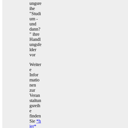
ungsre
ihe
"Studi
um -
und
dann?
" ihre
Handl
ungsfe
lder
vor
Weiter
e
Infor
matio
nen
zur
Veran
staltun
gsreih
e
finden
Sie
*h
ier*