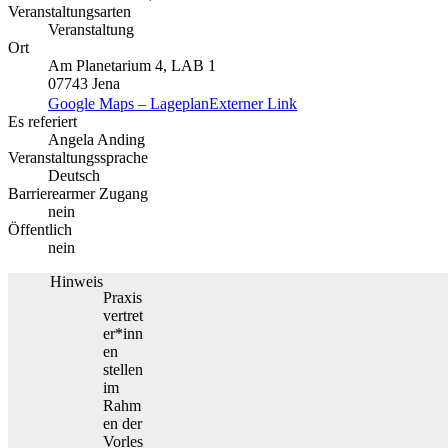
Veranstaltungsarten
Veranstaltung
Ort
Am Planetarium 4, LAB 1
07743 Jena
Google Maps – Lageplan
Externer Link
Es referiert
Angela Anding
Veranstaltungssprache
Deutsch
Barrierearmer Zugang
nein
Öffentlich
nein
Hinweis
Praxis
vertret
er*inn
en
stellen
im
Rahm
en der
Vorles