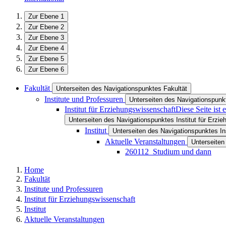
Zur Ebene 1
Zur Ebene 2
Zur Ebene 3
Zur Ebene 4
Zur Ebene 5
Zur Ebene 6
Fakultät
Unterseiten des Navigationspunktes Fakultät
Institute und Professuren
Unterseiten des Navigationspunkt
Institut für Erziehungswissenschaft
Diese Seite ist
Unterseiten des Navigationspunktes Institut für Erzi
Institut
Unterseiten des Navigationspunktes Ins
Aktuelle Veranstaltungen
Unterseiten
260112_Studium und dann
Home
Fakultät
Institute und Professuren
Institut für Erziehungswissenschaft
Institut
Aktuelle Veranstaltungen