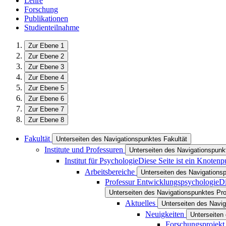
Lehre
Forschung
Publikationen
Studienteilnahme
Zur Ebene 1
Zur Ebene 2
Zur Ebene 3
Zur Ebene 4
Zur Ebene 5
Zur Ebene 6
Zur Ebene 7
Zur Ebene 8
Fakultät
Unterseiten des Navigationspunktes Fakultät
Institute und Professuren
Unterseiten des Navigationspunkt
Institut für Psychologie
Diese Seite ist ein Knotenp
Arbeitsbereiche
Unterseiten des Navigations
Professur Entwicklungspsychologie
Di
Unterseiten des Navigationspunktes Pr
Aktuelles
Unterseiten des Navig
Neuigkeiten
Unterseiten
Forschungsprojekt