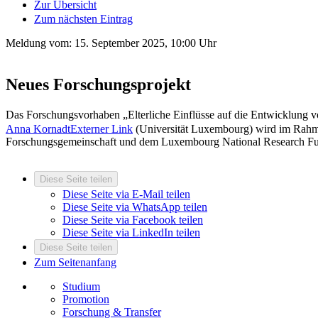
Zur Übersicht
Zum nächsten Eintrag
Meldung vom:
15. September 2025, 10:00 Uhr
Neues Forschungsprojekt
Das Forschungsvorhaben „Elterliche Einflüsse auf die Entwicklung v
Anna Kornadt
Externer Link
(Universität Luxembourg) wird im Rahm
Forschungsgemeinschaft und dem Luxembourg National Research Fu
Diese Seite teilen
Diese Seite via E-Mail teilen
Diese Seite via WhatsApp teilen
Diese Seite via Facebook teilen
Diese Seite via LinkedIn teilen
Diese Seite teilen
Zum Seitenanfang
Studium
Promotion
Forschung & Transfer