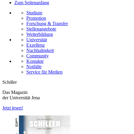
Zum Seitenanfang
Studium
Promotion
Forschung & Transfer
Stellenangebote
Weiterbildung
Universität
Exzellenz
Nachhaltigkeit
Community
Kontakte
Notfälle
Service für Medien
Schiller
Das Magazin
der Universität Jena
Jetzt lesen!