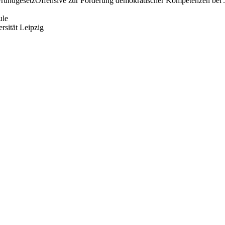
: GrundgesetzOffensive zur Förderung demokratischer Kompetenzen bei
hule
rsität Leipzig