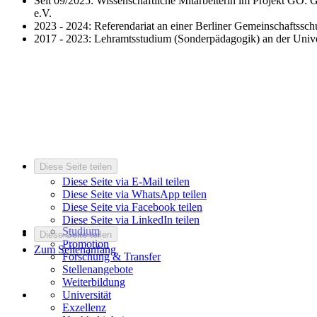
Seit 09/2025: Wissenschaftliche Mitarbeiterin im Projekt GO
e.V.
2023 - 2024: Referendariat an einer Berliner Gemeinschaftssc
2017 - 2023: Lehramtsstudium (Sonderpädagogik) an der Unive
Diese Seite teilen
Diese Seite via E-Mail teilen
Diese Seite via WhatsApp teilen
Diese Seite via Facebook teilen
Diese Seite via LinkedIn teilen
Studium
Diese Seite teilen
Promotion
Zum Seitenanfang
Forschung & Transfer
Stellenangebote
Weiterbildung
Universität
Exzellenz