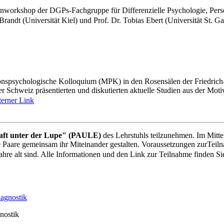
nworkshop der DGPs-Fachgruppe für Differenzielle Psychologie, Persö
andt (Universität Kiel) und Prof. Dr. Tobias Ebert (Universität St. Gall
onspsychologische Kolloquium (MPK) in den Rosensälen der Friedrich-Sc
r Schweiz präsentierten und diskutierten aktuelle Studien aus der Mo
terner Link
haft unter der Lupe" (PAULE)
des Lehrstuhls teilzunehmen. Im Mitte
aare gemeinsam ihr Miteinander gestalten. Voraussetzungen zurTeilnahme
hre alt sind. Alle Informationen und den Link zur Teilnahme finden S
nostik