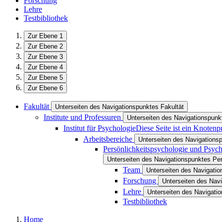
Forschung
Lehre
Testbibliothek
Zur Ebene 1
Zur Ebene 2
Zur Ebene 3
Zur Ebene 4
Zur Ebene 5
Zur Ebene 6
Fakultät
Unterseiten des Navigationspunktes Fakultät
Institute und Professuren
Unterseiten des Navigationspunkt
Institut für Psychologie
Diese Seite ist ein Knotenp
Arbeitsbereiche
Unterseiten des Navigations
Persönlichkeitspsychologie und Psyc
Unterseiten des Navigationspunktes Pe
Team
Unterseiten des Navigati
Forschung
Unterseiten des Nav
Lehre
Unterseiten des Navigati
Testbibliothek
Home