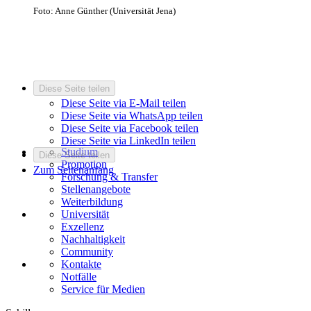
Foto: Anne Günther (Universität Jena)
Diese Seite teilen
Diese Seite via E-Mail teilen
Diese Seite via WhatsApp teilen
Diese Seite via Facebook teilen
Diese Seite via LinkedIn teilen
Studium
Diese Seite teilen
Promotion
Zum Seitenanfang
Forschung & Transfer
Stellenangebote
Weiterbildung
Universität
Exzellenz
Nachhaltigkeit
Community
Kontakte
Notfälle
Service für Medien