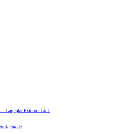
 – Lageplan
Externer Link
@uni-jena.de