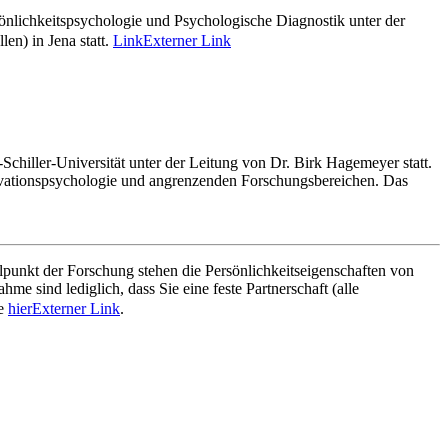
nlichkeitspsychologie und Psychologische Diagnostik unter der
en) in Jena statt.
Link
Externer Link
hiller-Universität unter der Leitung von Dr. Birk Hagemeyer statt.
tivationspsychologie und angrenzenden Forschungsbereichen. Das
lpunkt der Forschung stehen die Persönlichkeitseigenschaften von
 sind lediglich, dass Sie eine feste Partnerschaft (alle
ie
hier
Externer Link
.