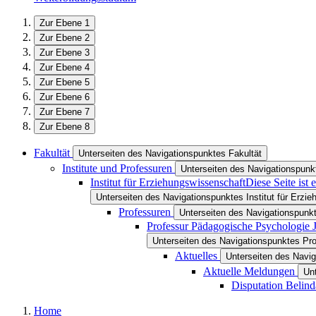
Zur Ebene 1
Zur Ebene 2
Zur Ebene 3
Zur Ebene 4
Zur Ebene 5
Zur Ebene 6
Zur Ebene 7
Zur Ebene 8
Fakultät
Unterseiten des Navigationspunktes Fakultät
Institute und Professuren
Unterseiten des Navigationspunkt
Institut für Erziehungswissenschaft
Diese Seite ist
Unterseiten des Navigationspunktes Institut für Erzi
Professuren
Unterseiten des Navigationspunk
Professur Pädagogische Psychologie 
Unterseiten des Navigationspunktes Pr
Aktuelles
Unterseiten des Navig
Aktuelle Meldungen
Un
Disputation Belin
Home