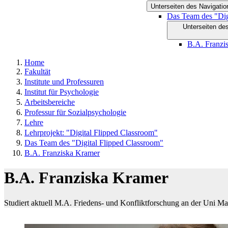
Unterseiten des Navigatio
Das Team des "Dig
Unterseiten de
B.A. Franzi
Home
Fakultät
Institute und Professuren
Institut für Psychologie
Arbeitsbereiche
Professur für Sozialpsychologie
Lehre
Lehrprojekt: "Digital Flipped Classroom"
Das Team des "Digital Flipped Classroom"
B.A. Franziska Kramer
B.A. Franziska Kramer
Studiert aktuell M.A. Friedens- und Konfliktforschung an der Uni M