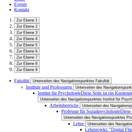
Events
Kontakt
Zur Ebene 1
Zur Ebene 2
Zur Ebene 3
Zur Ebene 4
Zur Ebene 5
Zur Ebene 6
Zur Ebene 7
Zur Ebene 8
Zur Ebene 9
Fakultät
Unterseiten des Navigationspunktes Fakultät
Institute und Professuren
Unterseiten des Navigationspunkt
Institut für Psychologie
Diese Seite ist ein Knotenp
Unterseiten des Navigationspunktes Institut für Psych
Arbeitsbereiche
Unterseiten des Navigations
Professur für Sozialpsychologie
Diese 
Unterseiten des Navigationspunktes Pro
Lehre
Unterseiten des Navigati
Lehrprojekt: "Digital Fl