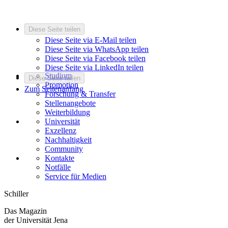
Diese Seite teilen
Diese Seite via E-Mail teilen
Diese Seite via WhatsApp teilen
Diese Seite via Facebook teilen
Diese Seite via LinkedIn teilen
Studium
Diese Seite teilen
Promotion
Zum Seitenanfang
Forschung & Transfer
Stellenangebote
Weiterbildung
Universität
Exzellenz
Nachhaltigkeit
Community
Kontakte
Notfälle
Service für Medien
Schiller
Das Magazin
der Universität Jena