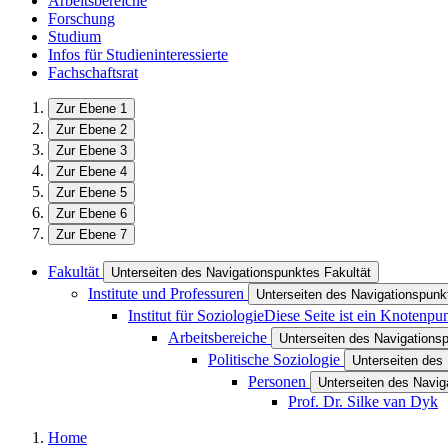
Arbeitsbereiche
Forschung
Studium
Infos für Studieninteressierte
Fachschaftsrat
Zur Ebene 1
Zur Ebene 2
Zur Ebene 3
Zur Ebene 4
Zur Ebene 5
Zur Ebene 6
Zur Ebene 7
Fakultät
Unterseiten des Navigationspunktes Fakultät
Institute und Professuren
Unterseiten des Navigationspunkt
Institut für Soziologie
Diese Seite ist ein Knotenpu
Arbeitsbereiche
Unterseiten des Navigations
Politische Soziologie
Unterseiten des 
Personen
Unterseiten des Navi
Prof. Dr. Silke van Dyk
Home