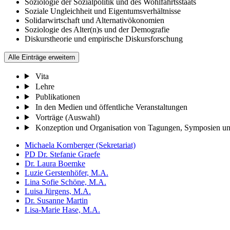
Soziologie der Sozialpolitik und des Wohlfahrtsstaats
Soziale Ungleichheit und Eigentumsverhältnisse
Solidarwirtschaft und Alternativökonomien
Soziologie des Alter(n)s und der Demografie
Diskurstheorie und empirische Diskursforschung
Alle Einträge erweitern
Vita
Lehre
Publikationen
In den Medien und öffentliche Veranstaltungen
Vorträge (Auswahl)
Konzeption und Organisation von Tagungen, Symposien un
Michaela Kornberger (Sekretariat)
PD Dr. Stefanie Graefe
Dr. Laura Boemke
Luzie Gerstenhöfer, M.A.
Lina Sofie Schöne, M.A.
Luisa Jürgens, M.A.
Dr. Susanne Martin
Lisa-Marie Hase, M.A.