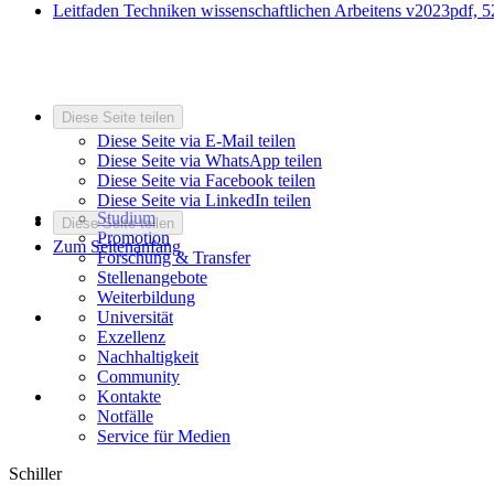
Leitfaden Techniken wissenschaftlichen Arbeitens v2023
pdf, 5
Diese Seite teilen
Diese Seite via E-Mail teilen
Diese Seite via WhatsApp teilen
Diese Seite via Facebook teilen
Diese Seite via LinkedIn teilen
Studium
Diese Seite teilen
Promotion
Zum Seitenanfang
Forschung & Transfer
Stellenangebote
Weiterbildung
Universität
Exzellenz
Nachhaltigkeit
Community
Kontakte
Notfälle
Service für Medien
Schiller