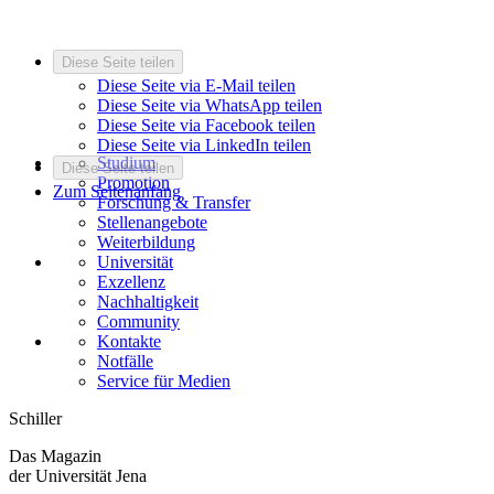
Diese Seite teilen
Diese Seite via E-Mail teilen
Diese Seite via WhatsApp teilen
Diese Seite via Facebook teilen
Diese Seite via LinkedIn teilen
Studium
Diese Seite teilen
Promotion
Zum Seitenanfang
Forschung & Transfer
Stellenangebote
Weiterbildung
Universität
Exzellenz
Nachhaltigkeit
Community
Kontakte
Notfälle
Service für Medien
Schiller
Das Magazin
der Universität Jena