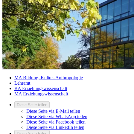
MA Bildung–Kultur–Anthropologie
Lehramt
BA Erziehungswissenschaft
MA Erziehungswissenschaft
Diese Seite teilen
Diese Seite via E-Mail teilen
Diese Seite via WhatsApp teilen
Diese Seite via Facebook teilen
Diese Seite via LinkedIn teilen
Diese Seite teilen