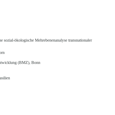
ne sozial-ökologische Mehrebenenanalyse transnationaler
orn
Entwicklung (BMZ), Bonn
silien