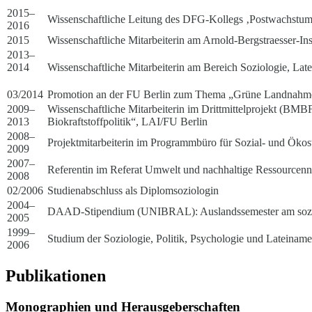
2015–
Wissenschaftliche Leitung des DFG-Kollegs ‚Postwachstumsge
2016
2015
Wissenschaftliche Mitarbeiterin am Arnold-Bergstraesser-Ins
2013–
2014
Wissenschaftliche Mitarbeiterin am Bereich Soziologie, Latei
03/2014
Promotion an der FU Berlin zum Thema „Grüne Landnahme
2009–
Wissenschaftliche Mitarbeiterin im Drittmittelprojekt (BM
2013
Biokraftstoffpolitik“, LAI/FU Berlin
2008–
Projektmitarbeiterin im Programmbüro für Sozial- und Ökos
2009
2007–
Referentin im Referat Umwelt und nachhaltige Ressourcen
2008
02/2006
Studienabschluss als Diplomsoziologin
2004–
DAAD-Stipendium (UNIBRAL): Auslandssemester am sozialwi
2005
1999–
Studium der Soziologie, Politik, Psychologie und Lateiname
2006
Publikationen
Monographien und Herausgeberschaften