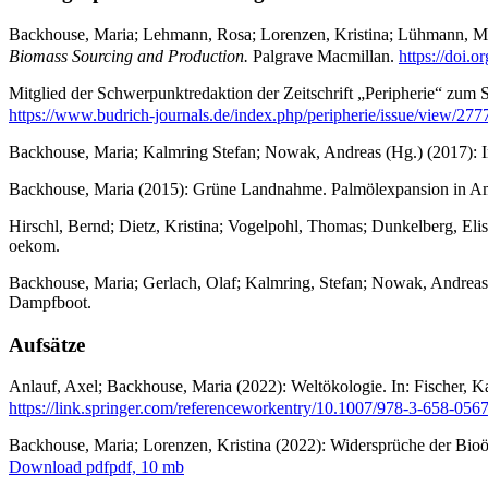
Backhouse, Maria; Lehmann, Rosa; Lorenzen, Kristina; Lühmann, Malt
Biomass Sourcing and Production.
Palgrave Macmillan.
https://doi.
Mitglied der Schwerpunktredaktion der Zeitschrift „Peripherie“ zu
https://www.budrich-journals.de/index.php/peripherie/issue/view/277
Backhouse, Maria; Kalmring Stefan; Nowak, Andreas (Hg.) (2017): I
Backhouse, Maria (2015): Grüne Landnahme. Palmölexpansion in Am
Hirschl, Bernd; Dietz, Kristina; Vogelpohl, Thomas; Dunkelberg, El
oekom.
Backhouse, Maria; Gerlach, Olaf; Kalmring, Stefan; Nowak, Andreas
Dampfboot.
Aufsätze
Anlauf, Axel; Backhouse, Maria (2022): Weltökologie. In: Fischer, 
https://link.springer.com/referenceworkentry/10.1007/978-3-658-056
Backhouse, Maria; Lorenzen, Kristina (2022): Widersprüche der Bioök
Download pdf
pdf, 10 mb