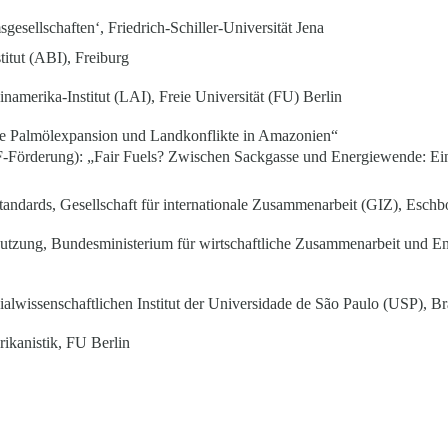
sellschaften‘, Friedrich-Schiller-Universität Jena
titut (ABI), Freiburg
namerika-Institut (LAI), Freie Universität (FU) Berlin
 Palmölexpansion und Landkonflikte in Amazonien“
BF-Förderung): „Fair Fuels? Zwischen Sackgasse und Energiewende: Ei
tandards, Gesellschaft für internationale Zusammenarbeit (GIZ), Eschb
nutzung, Bundesministerium für wirtschaftliche Zusammenarbeit und 
ssenschaftlichen Institut der Universidade de São Paulo (USP), Bra
rikanistik, FU Berlin