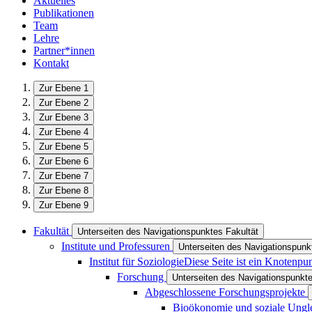
Aktuelles
Publikationen
Team
Lehre
Partner*innen
Kontakt
Zur Ebene 1
Zur Ebene 2
Zur Ebene 3
Zur Ebene 4
Zur Ebene 5
Zur Ebene 6
Zur Ebene 7
Zur Ebene 8
Zur Ebene 9
Fakultät
Unterseiten des Navigationspunktes Fakultät
Institute und Professuren
Unterseiten des Navigationspunkt
Institut für Soziologie
Diese Seite ist ein Knotenpu
Forschung
Unterseiten des Navigationspunkt
Abgeschlossene Forschungsprojekte
Bioökonomie und soziale Ungle