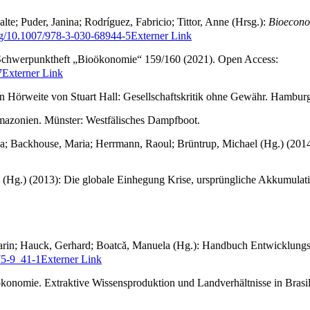
e; Puder, Janina; Rodríguez, Fabricio; Tittor, Anne (Hrsg.):
Bioeconom
org/10.1007/978-3-030-68944-5
Externer Link
m Schwerpunktheft „Bioökonomie“ 159/160 (2021). Open Access:
7
Externer Link
n Hörweite von Stuart Hall: Gesellschaftskritik ohne Gewähr. Hambur
azonien. Münster: Westfälisches Dampfboot.
isa; Backhouse, Maria; Herrmann, Raoul; Brüntrup, Michael (Hg.) (20
 (Hg.) (2013): Die globale Einhegung Krise, ursprüngliche Akkumulat
Karin; Hauck, Gerhard; Boatcă, Manuela (Hg.): Handbuch Entwicklungs
75-9_41-1
Externer Link
onomie. Extraktive Wissensproduktion und Landverhältnisse in Brasilie