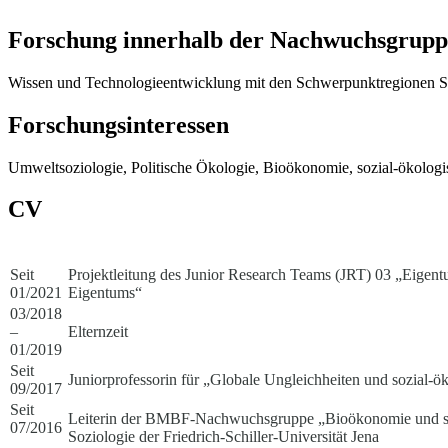
Forschung innerhalb der Nachwuchsgrupp
Wissen und Technologieentwicklung mit den Schwerpunktregionen Sü
Forschungsinteressen
Umweltsoziologie, Politische Ökologie, Bioökonomie, sozial-ökolog
CV
Seit
Projektleitung des Junior Research Teams (JRT) 03 „Eige
01/2021
Eigentums“
03/2018
–
Elternzeit
01/2019
Seit
Juniorprofessorin für „Globale Ungleichheiten und sozial-öko
09/2017
Seit
Leiterin der BMBF-Nachwuchsgruppe „Bioökonomie und sozia
07/2016
Soziologie der Friedrich-Schiller-Universität Jena