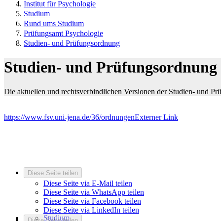
Institut für Psychologie
Studium
Rund ums Studium
Prüfungsamt Psychologie
Studien- und Prüfungsordnung
Studien- und Prüfungsordnung
Die aktuellen und rechtsverbindlichen Versionen der Studien- und Pr
https://www.fsv.uni-jena.de/36/ordnungen
Externer Link
Diese Seite teilen
Diese Seite via E-Mail teilen
Diese Seite via WhatsApp teilen
Diese Seite via Facebook teilen
Diese Seite via LinkedIn teilen
Studium
Diese Seite teilen