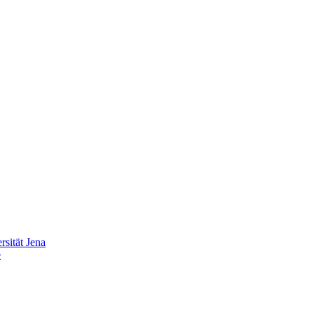
sität Jena
e