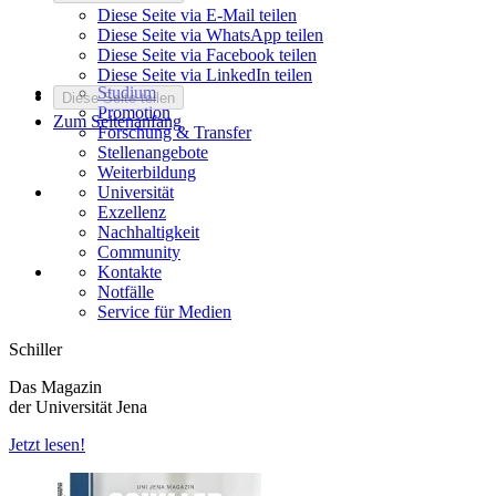
Diese Seite via E-Mail teilen
Diese Seite via WhatsApp teilen
Diese Seite via Facebook teilen
Diese Seite via LinkedIn teilen
Studium
Diese Seite teilen
Promotion
Zum Seitenanfang
Forschung & Transfer
Stellenangebote
Weiterbildung
Universität
Exzellenz
Nachhaltigkeit
Community
Kontakte
Notfälle
Service für Medien
Schiller
Das Magazin
der Universität Jena
Jetzt lesen!