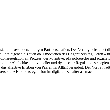
taltet – besonders in engen Part-nerschaften. Der Vortrag beleuchtet d
hl ihre eigenen als auch die Emo-tionen des Gegenübers regulieren –
tionsregulation als Prozess, der kognitive, physiologische und soziale
von der Ähnlichkeit individueller und dyadischer Regulationsstrategi
g das affektive Erleben von Paaren im Alltag verändert. Der Vortrag l
personelle Emotionsregulation im digitalen Zeitalter ausmacht.