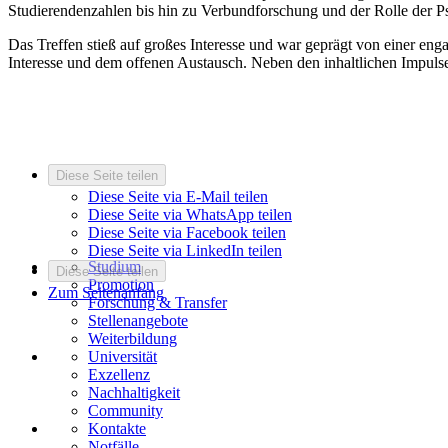
Studierendenzahlen bis hin zu Verbundforschung und der Rolle der P
Das Treffen stieß auf großes Interesse und war geprägt von einer eng
Interesse und dem offenen Austausch. Neben den inhaltlichen Impuls
Diese Seite teilen
Diese Seite via E-Mail teilen
Diese Seite via WhatsApp teilen
Diese Seite via Facebook teilen
Diese Seite via LinkedIn teilen
Studium
Diese Seite teilen
Promotion
Zum Seitenanfang
Forschung & Transfer
Stellenangebote
Weiterbildung
Universität
Exzellenz
Nachhaltigkeit
Community
Kontakte
Notfälle