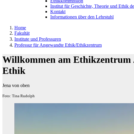
Ethikkommission
Institut für Geschichte, Theorie und Ethik d
Kontakt
Informationen über den Lehrstuhl
Home
Fakultät
Institute und Professuren
Professur für Angewandte Ethik/Ethikzentrum
Willkommen am Ethikzentrum /
Ethik
Jena von oben
Foto: Tina Rudolph