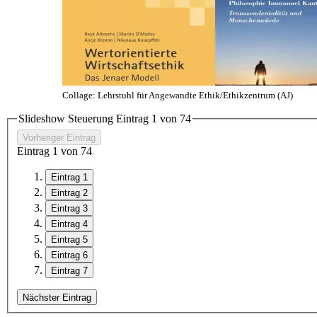
Collage: Lehrstuhl für Angewandte Ethik/Ethikzentrum (AJ)
Slideshow Steuerung Eintrag
1
von
7
4
Vorheriger Eintrag
Eintrag
1
von
7
4
Eintrag 1
Eintrag 2
Eintrag 3
Eintrag 4
Eintrag 5
Eintrag 6
Eintrag 7
Nächster Eintrag