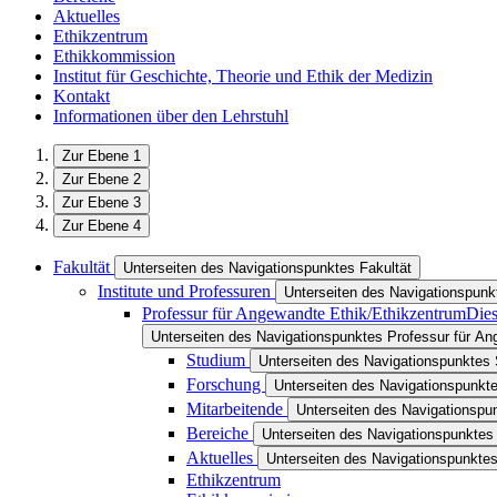
Aktuelles
Ethikzentrum
Ethikkommission
Institut für Geschichte, Theorie und Ethik der Medizin
Kontakt
Informationen über den Lehrstuhl
Zur Ebene 1
Zur Ebene 2
Zur Ebene 3
Zur Ebene 4
Fakultät
Unterseiten des Navigationspunktes Fakultät
Institute und Professuren
Unterseiten des Navigationspunkt
Professur für Angewandte Ethik/Ethikzentrum
Dies
Unterseiten des Navigationspunktes Professur für A
Studium
Unterseiten des Navigationspunktes
Forschung
Unterseiten des Navigationspunkt
Mitarbeitende
Unterseiten des Navigationspu
Bereiche
Unterseiten des Navigationspunktes
Aktuelles
Unterseiten des Navigationspunktes
Ethikzentrum