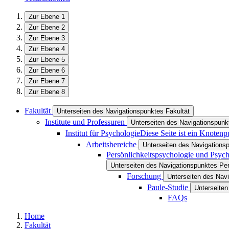
Zur Ebene 1
Zur Ebene 2
Zur Ebene 3
Zur Ebene 4
Zur Ebene 5
Zur Ebene 6
Zur Ebene 7
Zur Ebene 8
Fakultät
Unterseiten des Navigationspunktes Fakultät
Institute und Professuren
Unterseiten des Navigationspunkt
Institut für Psychologie
Diese Seite ist ein Knotenp
Arbeitsbereiche
Unterseiten des Navigations
Persönlichkeitspsychologie und Psyc
Unterseiten des Navigationspunktes Pe
Forschung
Unterseiten des Nav
Paule-Studie
Unterseiten
FAQs
Home
Fakultät