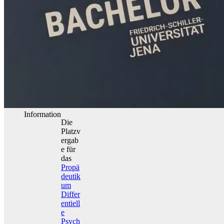
Information
Die
Platzv
ergab
e für
das
Propä
deutik
um
Differ
entiell
e
Psych