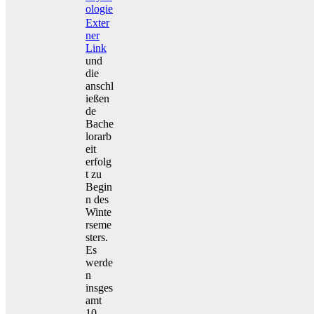
ologie
Exter
ner
Link
und
die
anschl
ießen
de
Bache
lorarb
eit
erfolg
t zu
Begin
n des
Winte
rseme
sters.
Es
werde
n
insges
amt
10