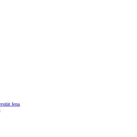
sität Jena
e