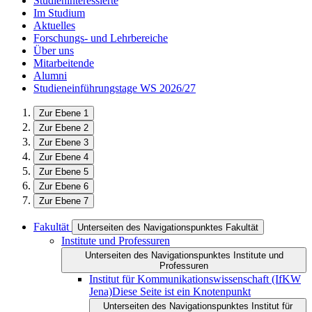
Studieninteressierte
Im Studium
Aktuelles
Forschungs- und Lehrbereiche
Über uns
Mitarbeitende
Alumni
Studieneinführungstage WS 2026/27
Zur Ebene 1
Zur Ebene 2
Zur Ebene 3
Zur Ebene 4
Zur Ebene 5
Zur Ebene 6
Zur Ebene 7
Fakultät
Unterseiten des Navigationspunktes Fakultät
Institute und Professuren
Unterseiten des Navigationspunktes Institute und
Professuren
Institut für Kommunikations­wissenschaft (IfKW
Jena)
Diese Seite ist ein Knotenpunkt
Unterseiten des Navigationspunktes Institut für