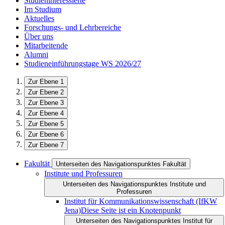
Studieninteressierte
Im Studium
Aktuelles
Forschungs- und Lehrbereiche
Über uns
Mitarbeitende
Alumni
Studieneinführungstage WS 2026/27
Zur Ebene 1
Zur Ebene 2
Zur Ebene 3
Zur Ebene 4
Zur Ebene 5
Zur Ebene 6
Zur Ebene 7
Fakultät
Unterseiten des Navigationspunktes Fakultät
Institute und Professuren
Unterseiten des Navigationspunktes Institute und
Professuren
Institut für Kommunikations­wissenschaft (IfKW
Jena)
Diese Seite ist ein Knotenpunkt
Unterseiten des Navigationspunktes Institut für