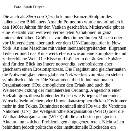
Foto: Sarah Duryea
Die auch als
Sfera con Sfera
bekannte Bronze-Skulptur des
italienischen Bildhauers Arnaldo Pomodoro wurde ursprünglich in
den 1960er Jahren für den Vatikan geschaffen. Mittlerweile gibt es
eine Vielzahl von weltweit verbreiteten Variationen in ganz
unterschiedlichen Größen – vor allem in berühmten Museen oder
vor Universitäten, aber auch vor dem UN-Hauptquartier in New
York. An eine Maschine mit vielen ineinandergreifenden, filigranen
Teilen erinnert das Kunstwerk ebenso wie an eine komplizierte und
zerbrechliche Welt. Die Risse und Löcher in der äußeren Sphäre
sind für den Blick ins Innere notwendig, symbolisieren aber
gleichsam einen Erosionsprozess. Die Fragilität und gleichermaßen
die Notwendigkeit eines globalen Netzwerkes von Staaten stehen
symbolisch dahinter. Die Zusammenarbeit in internationalen
Organisationen (IOs) ermöglichen den Erhalt und auch die
Weiterentwicklung der multilateralen Ordnung. Angesichts einer
Vielzahl grenzüberschreitender Krisen wie Kriegen, Pandemien,
Wirtschaftseinbrüchen oder Umweltkatastrophen rücken IOs immer
mehr in den Fokus. Zumindest nominell sind IOs wie die Vereinten
Nationen (UN), die Weltgesundheitsorganisation (WHO) oder die
Welthandelsorganisation (WTO) oft die am besten geeigneten
Akteure, um solchen Problemlagen entgegenzutreten. Nicht selten
behindern jedoch politische oder institutionelle Blockaden ein