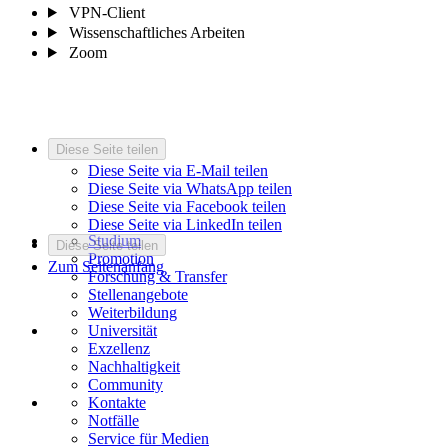
VPN-Client
Wissenschaftliches Arbeiten
Zoom
Diese Seite teilen
Diese Seite via E-Mail teilen
Diese Seite via WhatsApp teilen
Diese Seite via Facebook teilen
Diese Seite via LinkedIn teilen
Studium
Diese Seite teilen
Promotion
Zum Seitenanfang
Forschung & Transfer
Stellenangebote
Weiterbildung
Universität
Exzellenz
Nachhaltigkeit
Community
Kontakte
Notfälle
Service für Medien