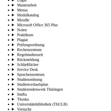
Login
Masterarbeit
Mensa
Modulkatalog
Moodle
Microsoft Office 365 Plus
Noten
Praktikum
Plagiat
Prüfungsordnung
Rechenzentrum
Regelstudienzeit
Rückmeldung
Schließfächer
Service Desk
Sprachenzentrum
Studienordnung
Studienverlaufsplan
Studierendenwerk Thüringen
StuRa
Thoska
Universitätsbibliothek (ThULB)
Versuche