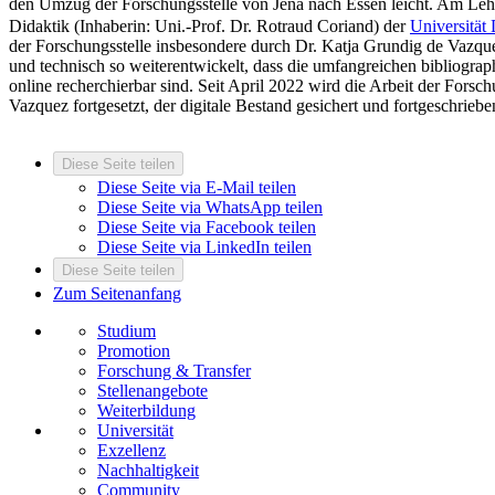
den Umzug der Forschungsstelle von Jena nach Essen leicht. Am Leh
Didaktik (Inhaberin: Uni.-Prof. Dr. Rotraud Coriand) der
Universität
der Forschungsstelle insbesondere durch Dr. Katja Grundig de Vazqu
und technisch so weiterentwickelt, dass die umfangreichen bibliogr
online recherchierbar sind. Seit April 2022 wird die Arbeit der Forsch
Vazquez fortgesetzt, der digitale Bestand gesichert und fortgeschriebe
Diese Seite teilen
Diese Seite via E-Mail teilen
Diese Seite via WhatsApp teilen
Diese Seite via Facebook teilen
Diese Seite via LinkedIn teilen
Diese Seite teilen
Zum Seitenanfang
Studium
Promotion
Forschung & Transfer
Stellenangebote
Weiterbildung
Universität
Exzellenz
Nachhaltigkeit
Community