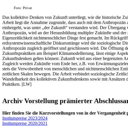
Foto: Privat
Das kollektive Denken von Zukunft unterliegt, wie die historische Z
Arbeit liegt die Annahme zugrunde, dass auch mit dem Anthropozän 
einhergeht, was unter „der Zukunft“ verstanden wird. Der Übergan
Anthropozän, wird an der Herausbildung multipler Zukünfte und de
Eigenzeitlichkeit nichtmenschlicher Dinge fest gemacht. Im Rückgrif
erdsystemwissenschaftliche Diskursstränge wird die soziologische Dis
Anthropozän zugleich geöffnet und geschlossen wird. Die Öffnung de
Zukunftspraktiken am Beispiel Klimamodellierung, lässt einige Aspekte
Zukunftsdenken gelten können: Zukunft wird aus einer begrenzten Anz
Zugleich werden Zukünfte vom Ende her, z.B. von Erwärmungszielen 
stets die Verwobenheit von menschlichen und nichtmenschlichen Entit
zeitlichen Skalen bewegen. Die Arbeit verbindet soziologische Zeitlic
Wandelbarkeit des kollektiven Zukunftsdenkens sowie mit Ansätzen d
Praktiken. [LW]
Archiv Vorstellung prämierter Abschlussa
Hier finden Sie die Kurzvorstellungen von in der Vergangenheit 
Institutspreise 2023/2024
Institutspreise 2020/2021