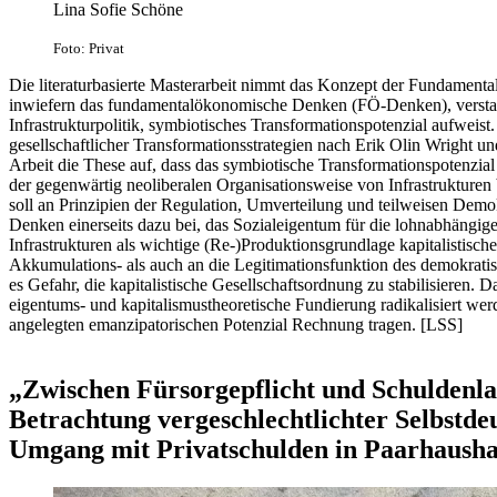
Lina Sofie Schöne
Foto: Privat
Die literaturbasierte Masterarbeit nimmt das Konzept der Fundamenta
inwiefern das fundamentalökonomische Denken (FÖ-Denken), verst
Infrastrukturpolitik, symbiotisches Transformationspotenzial aufweis
gesellschaftlicher Transformationsstrategien nach Erik Olin Wright und
Arbeit die These auf, dass das symbiotische Transformationspotenzi
der gegenwärtig neoliberalen Organisationsweise von Infrastrukturen be
soll an Prinzipien der Regulation, Umverteilung und teilweisen Demok
Denken einerseits dazu bei, das Sozialeigentum für die lohnabhängige 
Infrastrukturen als wichtige (Re-)Produktionsgrundlage kapitalistis
Akkumulations- als auch an die Legitimationsfunktion des demokratisc
es Gefahr, die kapitalistische Gesellschaftsordnung zu stabilisieren. D
eigentums- und kapitalismustheoretische Fundierung radikalisiert wer
angelegten emanzipatorischen Potenzial Rechnung tragen. [LSS]
„Zwischen Fürsorgepflicht und Schuldenlast
Betrachtung vergeschlechtlichter Selbstd
Umgang mit Privatschulden in Paarhaushal