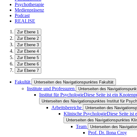
Psychotherapie
Medienpräsenz
Podcast
REALISE
Zur Ebene 1
Zur Ebene 2
Zur Ebene 3
Zur Ebene 4
Zur Ebene 5
Zur Ebene 6
Zur Ebene 7
Fakultät
Unterseiten des Navigationspunktes Fakultät
Institute und Professuren
Unterseiten des Navigationspunkt
Institut für Psychologie
Diese Seite ist ein Knotenp
Unterseiten des Navigationspunktes Institut für Psych
Arbeitsbereiche
Unterseiten des Navigations
Klinische Psychologie
Diese Seite ist
Unterseiten des Navigationspunktes Kli
Team
Unterseiten des Navigati
Prof. Dr. Ilona Croy