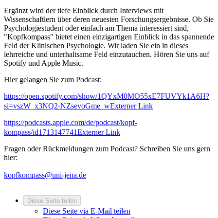
Ergänzt wird der tiefe Einblick durch Interviews mit
Wissenschaftlern über deren neuesten Forschungsergebnisse. Ob Sie
Psychologiestudent oder einfach am Thema interessiert sind,
"Kopfkompass" bietet einen einzigartigen Einblick in das spannende
Feld der Klinischen Psychologie. Wir laden Sie ein in dieses
lehrreiche und unterhaltsame Feld einzutauchen. Hören Sie uns auf
Spotify und Apple Music.
Hier gelangen Sie zum Podcast:
https://open.spotify.com/show/1QYxM0MO55xE7FUVYk1A6H?
si=vszW_x3NQ2-NZsevoGme_w
Externer Link
https://podcasts.apple.com/de/podcast/kopf-
kompass/id1713147741
Externer Link
Fragen oder Rückmeldungen zum Podcast? Schreiben Sie uns gern
hier:
kopfkompass@uni-jena.de
Diese Seite teilen
Diese Seite via E-Mail teilen