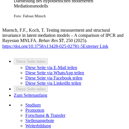
Darstellung des hypothetischen moderierten
Mediationsmodells
Foto: Fabian Münch
Muench, F.F., Koch, T. Testing measurement and structural
invariance in latent mediation models – A comparison of IPCR and
Bayesian MNLFA.
Behav Res
57
, 250 (2025).
https://doi.org/10.3758/s13428-025-02781-5
Externer Link
Diese Seite teilen
Diese Seite via E-Mail teilen
Diese Seite via WhatsApp teilen
Diese Seite via Facebook teilen
Diese Seite via LinkedIn teilen
Diese Seite teilen
Zum Seitenanfang
Studium
Promotion
Forschung & Transfer
Stellenangebote
Weiterbildung