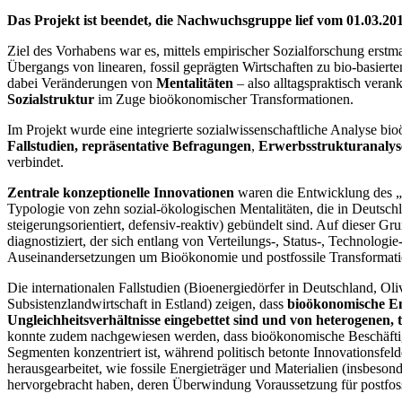
Das Projekt ist beendet, die Nachwuchsgruppe lief vom 01.03.20
Ziel des Vorhabens war es, mittels empirischer Sozialforschung erst
Übergangs von linearen, fossil geprägten Wirtschaften zu bio-basiert
dabei Veränderungen von
Mentalitäten
– also alltagspraktisch vera
Sozialstruktur
im Zuge bioökonomischer Transformationen.
Im Projekt wurde eine integrierte sozialwissenschaftliche Analyse 
Fallstudien, repräsentative Befragungen
,
Erwerbsstrukturanalys
verbindet.
Zentrale konzeptionelle Innovationen
waren die Entwicklung des „
Typologie von zehn sozial-ökologischen Mentalitäten, die in Deutschl
steigerungsorientiert, defensiv-reaktiv) gebündelt sind. Auf dieser G
diagnostiziert, der sich entlang von Verteilungs-, Status-, Technologi
Auseinandersetzungen um Bioökonomie und postfossile Transformation
Die internationalen Fallstudien (Bioenergiedörfer in Deutschland, O
Subsistenzlandwirtschaft in Estland) zeigen, dass
bioökonomische En
Ungleichheitsverhältnisse eingebettet sind und von heterogenen, 
konnte zudem nachgewiesen werden, dass bioökonomische Beschäftigun
Segmenten konzentriert ist, während politisch betonte Innovationsfel
herausgearbeitet, wie fossile Energieträger und Materialien (insbeso
hervorgebracht haben, deren Überwindung Voraussetzung für postfossi