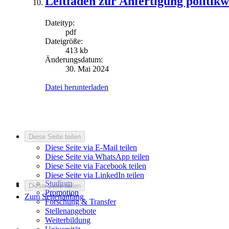
Leitfaden zur Anfertigung politikw
Dateityp:
pdf
Dateigröße:
413 kb
Änderungsdatum:
30. Mai 2024
Datei herunterladen
Diese Seite teilen
Diese Seite via E-Mail teilen
Diese Seite via WhatsApp teilen
Diese Seite via Facebook teilen
Diese Seite via LinkedIn teilen
Studium
Diese Seite teilen
Promotion
Zum Seitenanfang
Forschung & Transfer
Stellenangebote
Weiterbildung