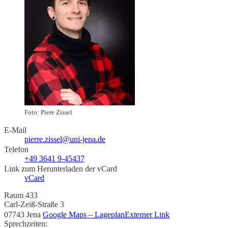
Foto: Piere Zissel
E-Mail
pierre.zissel@uni-jena.de
Telefon
+49 3641 9-45437
Link zum Herunterladen der vCard
vCard
Raum 433
Carl-Zeiß-Straße 3
07743 Jena
Google Maps – Lageplan
Externer Link
Sprechzeiten: