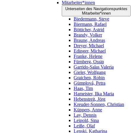
Mitarbeiter*innen
Unterseiten des Navigationspunktes
Mitarbeiter*innen
Biedermann, Steve
Biermann, Rafael
Bötticher, Astrid
Brandy, Volker
Braune, Andreas
Dreyer, Michael
Edinger, Michael
Franke, Helene
Fürnberg, Ossip
Garrido-Salas Valeria
Gieler, Wolfgang
Graichen, Robin
Gümplová, Petra
Haas, Tim
Hameister, Ilka Maria
Hebenstreit, Jörg
Kreuder-Sonnen, Christian
Küppers, Anne
Lay, Dennis
Leipold, Sina
Leiße, Olaf
Lenski, Katharina