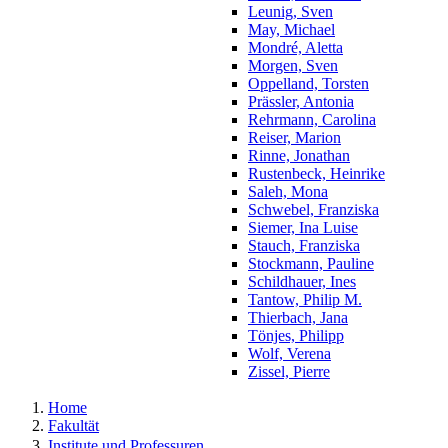
Leunig, Sven
May, Michael
Mondré, Aletta
Morgen, Sven
Oppelland, Torsten
Prässler, Antonia
Rehrmann, Carolina
Reiser, Marion
Rinne, Jonathan
Rustenbeck, Heinrike
Saleh, Mona
Schwebel, Franziska
Siemer, Ina Luise
Stauch, Franziska
Stockmann, Pauline
Schildhauer, Ines
Tantow, Philip M.
Thierbach, Jana
Tönjes, Philipp
Wolf, Verena
Zissel, Pierre
Home
Fakultät
Institute und Professuren