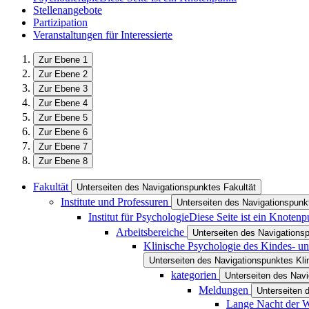
Stellenangebote
Partizipation
Veranstaltungen für Interessierte
Zur Ebene 1
Zur Ebene 2
Zur Ebene 3
Zur Ebene 4
Zur Ebene 5
Zur Ebene 6
Zur Ebene 7
Zur Ebene 8
Fakultät
Unterseiten des Navigationspunktes Fakultät
Institute und Professuren
Unterseiten des Navigationspunkt
Institut für Psychologie
Diese Seite ist ein Knotenp
Arbeitsbereiche
Unterseiten des Navigations
Klinische Psychologie des Kindes- un
Unterseiten des Navigationspunktes Kli
kategorien
Unterseiten des Navi
Meldungen
Unterseiten 
Lange Nacht der W