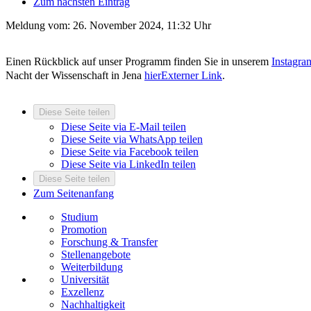
Zum nächsten Eintrag
Meldung vom:
26. November 2024, 11:32 Uhr
Einen Rückblick auf unser Programm finden Sie in unserem
Instagra
Nacht der Wissenschaft in Jena
hier
Externer Link
.
Diese Seite teilen
Diese Seite via E-Mail teilen
Diese Seite via WhatsApp teilen
Diese Seite via Facebook teilen
Diese Seite via LinkedIn teilen
Diese Seite teilen
Zum Seitenanfang
Studium
Promotion
Forschung & Transfer
Stellenangebote
Weiterbildung
Universität
Exzellenz
Nachhaltigkeit