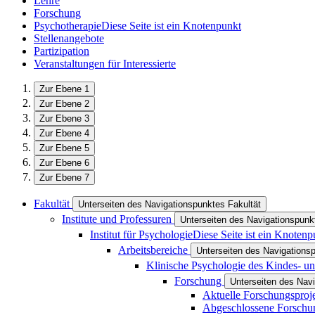
Lehre
Forschung
Psychotherapie
Diese Seite ist ein Knotenpunkt
Stellenangebote
Partizipation
Veranstaltungen für Interessierte
Zur Ebene 1
Zur Ebene 2
Zur Ebene 3
Zur Ebene 4
Zur Ebene 5
Zur Ebene 6
Zur Ebene 7
Fakultät
Unterseiten des Navigationspunktes Fakultät
Institute und Professuren
Unterseiten des Navigationspunkt
Institut für Psychologie
Diese Seite ist ein Knotenp
Arbeitsbereiche
Unterseiten des Navigations
Klinische Psychologie des Kindes- un
Forschung
Unterseiten des Nav
Aktuelle Forschungsproj
Abgeschlossene Forschu