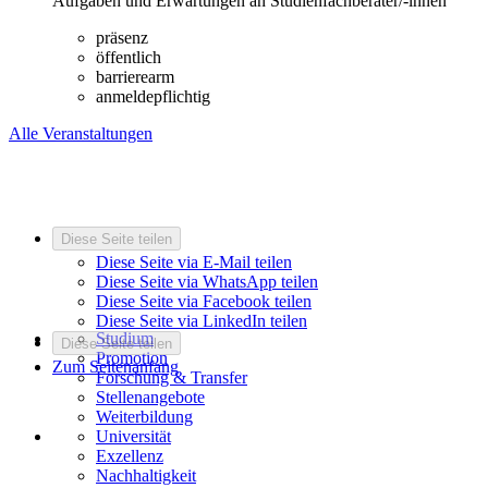
Aufgaben und Erwartungen an Studienfachberater/-innen
präsenz
öffentlich
barrierearm
anmeldepflichtig
Alle Veranstaltungen
Diese Seite teilen
Diese Seite via E-Mail teilen
Diese Seite via WhatsApp teilen
Diese Seite via Facebook teilen
Diese Seite via LinkedIn teilen
Studium
Diese Seite teilen
Promotion
Zum Seitenanfang
Forschung & Transfer
Stellenangebote
Weiterbildung
Universität
Exzellenz
Nachhaltigkeit