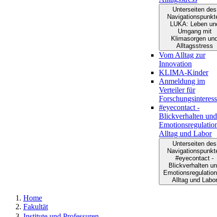
Unterseiten des
Navigationspunkt
LUKA: Leben un
Umgang mit
Klimasorgen un
Alltagsstress
Vom Alltag zur
Innovation
KLIMA-Kinder
Anmeldung im
Verteiler für
Forschungsinteress
#eyecontact -
Blickverhalten und
Emotionsregulatio
Alltag und Labor
Unterseiten des
Navigationspunkt
#eyecontact -
Blickverhalten u
Emotionsregulation
Alltag und Labo
Home
Fakultät
Institute und Professuren