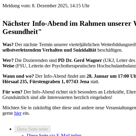
Meldung vom:
8. Dezember 2025, 14:15 Uhr
Nächster Info-Abend im Rahmen unserer W
Gesundheit"
Was?
Der nächste Termin unserer vierteljährlichen Weiterbildungsr
selbstverletzendem Verhalten und Suizidalität
beschäftigen.
Wer?
Die Dozierenden sind
PD
Dr. Gerd Wagner
(UKJ, Leiter des
Weise
(FSU, Leiterin der Psychotherapeutischen Hochschulambulanz 
Wann und wo?
Der Info-Abend findet am
28. Januar um 17:00 U
Hörsaal 235, Fürstengraben 1, 07743 Jena
statt.
Für wen?
Der Info-Abend richtet sich besonders an Lehrkräfte, Elte
Grundsätzlich sind alle Interessierten herzlich eingeladen!
Möchten Sie in zukünftig über diese und andere neue Veranstaltungen
gerne
hier
ein.
Diese Seite teilen
Diese Seite via E-Mail teilen