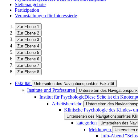
Stellenangebote
Partizipation
Veranstaltungen für Interessierte
Zur Ebene 1
Zur Ebene 2
Zur Ebene 3
Zur Ebene 4
Zur Ebene 5
Zur Ebene 6
Zur Ebene 7
Zur Ebene 8
Fakultät
Unterseiten des Navigationspunktes Fakultät
Institute und Professuren
Unterseiten des Navigationspunkt
Institut für Psychologie
Diese Seite ist ein Knotenp
Arbeitsbereiche
Unterseiten des Navigations
Klinische Psychologie des Kindes- un
Unterseiten des Navigationspunktes Kli
kategorien
Unterseiten des Navi
Meldungen
Unterseiten 
Info-Abend "Selbst