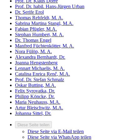
Prof. Dr. Klaus Dörre
Prof. Dr. habil. Hans-Jürgen Urban
Dr. Şerife Erol
Thomas Rehfeldt, M. A.
Sabrina Martina Stangl, M.A.
Fabian Pfügler, M.A.
Stephan Humbert, M. A.
Dr. Thomas Engel
Manfred Füchtenkötter, M. A.
Nora Fülöp, M. A.
Alexandra Bernhardt, Dr.
Joanna Hengstenberg
Lennart Michaelis​, M. A.
Catalina Enrica Renč, M.A.
Prof. Dr. Stefan Schmalz
Oskar Butting, M.A.
Felix Syrovatka, Dr.
Philipp Köncke, Dr.
Maria Neuhauss, M.A.
Artur Bleischwitz, M.A.
Johanna Sittel, Dr.
Diese Seite teilen
Diese Seite via E-Mail teilen
Diese Seite via WhatsApp teilen