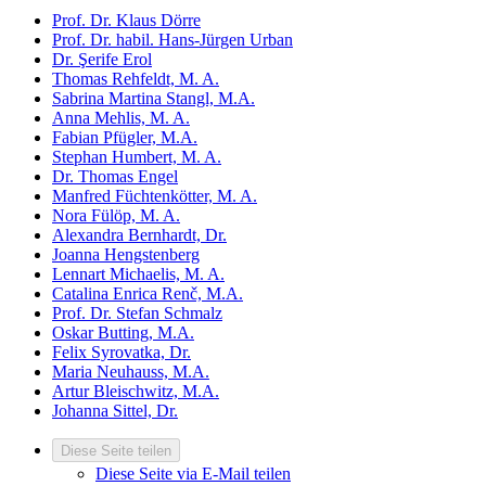
Prof. Dr. Klaus Dörre
Prof. Dr. habil. Hans-Jürgen Urban
Dr. Şerife Erol
Thomas Rehfeldt, M. A.
Sabrina Martina Stangl, M.A.
Anna Mehlis, M. A.
Fabian Pfügler, M.A.
Stephan Humbert, M. A.
Dr. Thomas Engel
Manfred Füchtenkötter, M. A.
Nora Fülöp, M. A.
Alexandra Bernhardt, Dr.
Joanna Hengstenberg
Lennart Michaelis​, M. A.
Catalina Enrica Renč, M.A.
Prof. Dr. Stefan Schmalz
Oskar Butting, M.A.
Felix Syrovatka, Dr.
Maria Neuhauss, M.A.
Artur Bleischwitz, M.A.
Johanna Sittel, Dr.
Diese Seite teilen
Diese Seite via E-Mail teilen